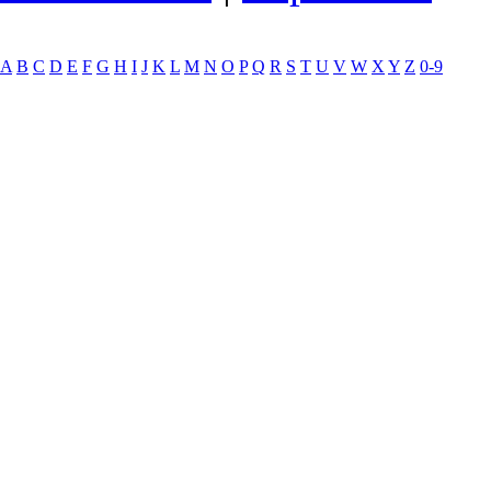
A
B
C
D
E
F
G
H
I
J
K
L
M
N
O
P
Q
R
S
T
U
V
W
X
Y
Z
0-9