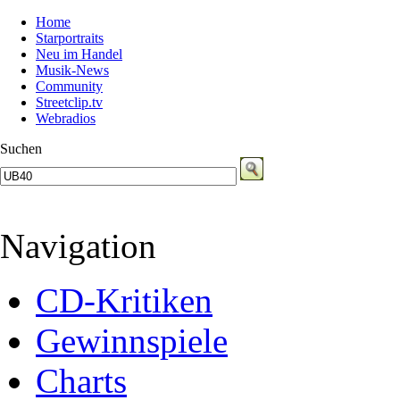
Home
Starportraits
Neu im Handel
Musik-News
Community
Streetclip.tv
Webradios
Suchen
Navigation
CD-Kritiken
Gewinnspiele
Charts