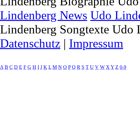
Lindenberg Biographie Udo
Lindenberg News
Udo Linde
Lindenberg Songtexte Udo 
Datenschutz
|
Impressum
A
B
C
D
E
F
G
H
I
J
K
L
M
N
O
P
Q
R
S
T
U
V
W
X
Y
Z
0-9