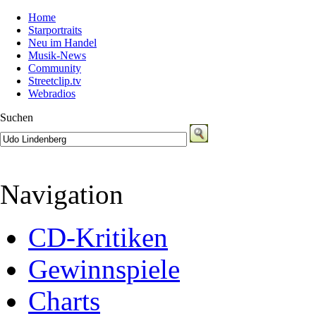
Home
Starportraits
Neu im Handel
Musik-News
Community
Streetclip.tv
Webradios
Suchen
Navigation
CD-Kritiken
Gewinnspiele
Charts