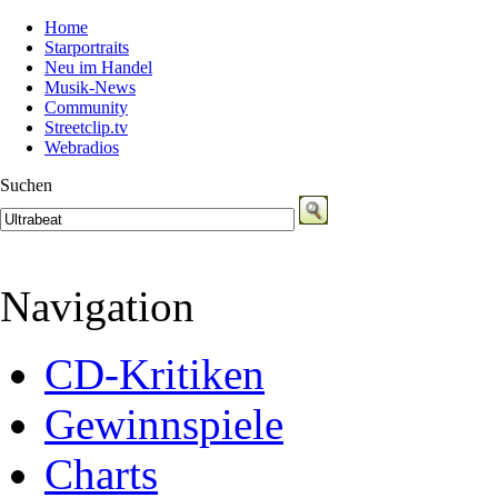
Home
Starportraits
Neu im Handel
Musik-News
Community
Streetclip.tv
Webradios
Suchen
Navigation
CD-Kritiken
Gewinnspiele
Charts