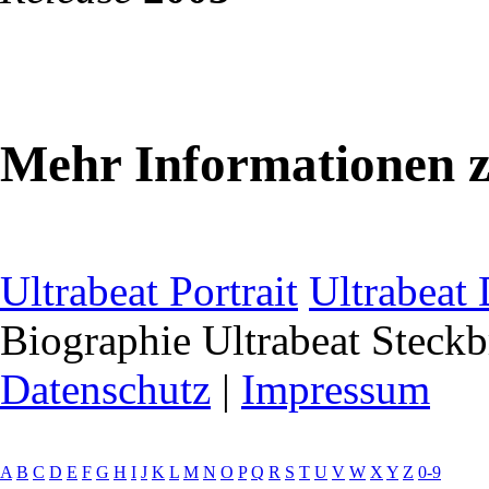
Mehr Informationen z
Ultrabeat Portrait
Ultrabeat
Biographie
Ultrabeat Steckb
Datenschutz
|
Impressum
A
B
C
D
E
F
G
H
I
J
K
L
M
N
O
P
Q
R
S
T
U
V
W
X
Y
Z
0-9