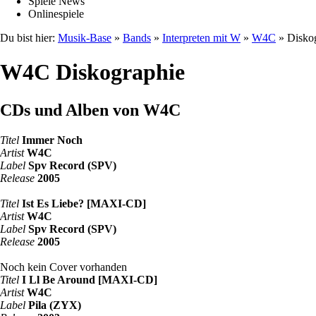
Spiele News
Onlinespiele
Du bist hier:
Musik-Base
»
Bands
»
Interpreten mit W
»
W4C
» Disko
W4C Diskographie
CDs und Alben von W4C
Titel
Immer Noch
Artist
W4C
Label
Spv Record (SPV)
Release
2005
Titel
Ist Es Liebe? [MAXI-CD]
Artist
W4C
Label
Spv Record (SPV)
Release
2005
Noch kein Cover vorhanden
Titel
I Ll Be Around [MAXI-CD]
Artist
W4C
Label
Pila (ZYX)