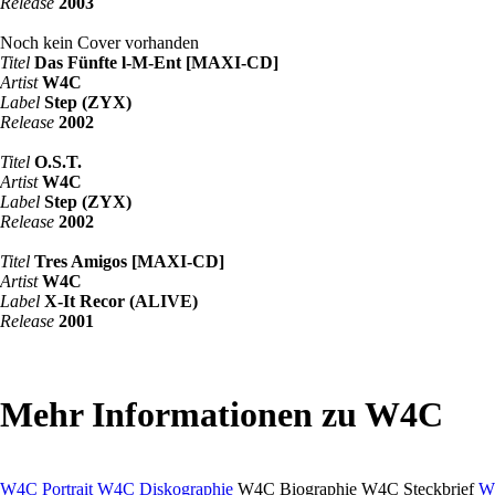
Release
2003
Noch kein Cover vorhanden
Titel
Das Fünfte l-M-Ent [MAXI-CD]
Artist
W4C
Label
Step (ZYX)
Release
2002
Titel
O.S.T.
Artist
W4C
Label
Step (ZYX)
Release
2002
Titel
Tres Amigos [MAXI-CD]
Artist
W4C
Label
X-It Recor (ALIVE)
Release
2001
Mehr Informationen zu W4C
W4C Portrait
W4C Diskographie
W4C Biographie
W4C Steckbrief
W4