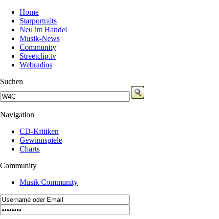
Home
Starportraits
Neu im Handel
Musik-News
Community
Streetclip.tv
Webradios
Suchen
Navigation
CD-Kritiken
Gewinnspiele
Charts
Community
Musik Community