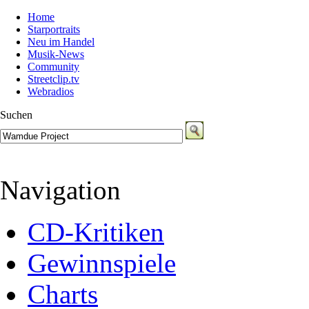
Home
Starportraits
Neu im Handel
Musik-News
Community
Streetclip.tv
Webradios
Suchen
Navigation
CD-Kritiken
Gewinnspiele
Charts