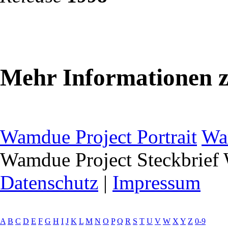
Mehr Informationen 
Wamdue Project Portrait
Wa
Wamdue Project Steckbrief
Datenschutz
|
Impressum
A
B
C
D
E
F
G
H
I
J
K
L
M
N
O
P
Q
R
S
T
U
V
W
X
Y
Z
0-9