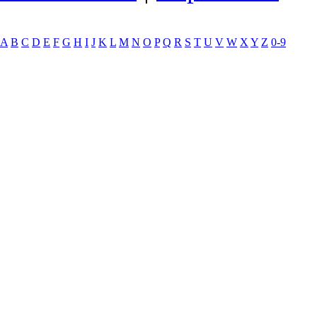
A
B
C
D
E
F
G
H
I
J
K
L
M
N
O
P
Q
R
S
T
U
V
W
X
Y
Z
0-9