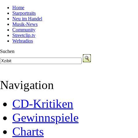
Home
Starportraits
Neu im Handel
Musik-News
Community
Streetclip.tv
Webradios
Suchen
Navigation
CD-Kritiken
Gewinnspiele
Charts