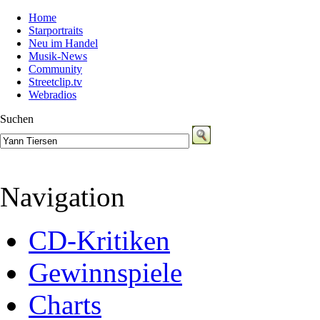
Home
Starportraits
Neu im Handel
Musik-News
Community
Streetclip.tv
Webradios
Suchen
Navigation
CD-Kritiken
Gewinnspiele
Charts