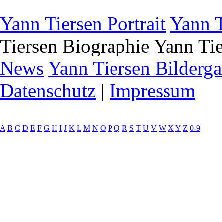
Yann Tiersen Portrait
Yann T
Tiersen Biographie
Yann Tie
News
Yann Tiersen Bilderga
Datenschutz
|
Impressum
A
B
C
D
E
F
G
H
I
J
K
L
M
N
O
P
Q
R
S
T
U
V
W
X
Y
Z
0-9