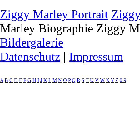
Ziggy Marley Portrait
Ziggy
Marley Biographie
Ziggy Ma
Bildergalerie
Datenschutz
|
Impressum
A
B
C
D
E
F
G
H
I
J
K
L
M
N
O
P
Q
R
S
T
U
V
W
X
Y
Z
0-9