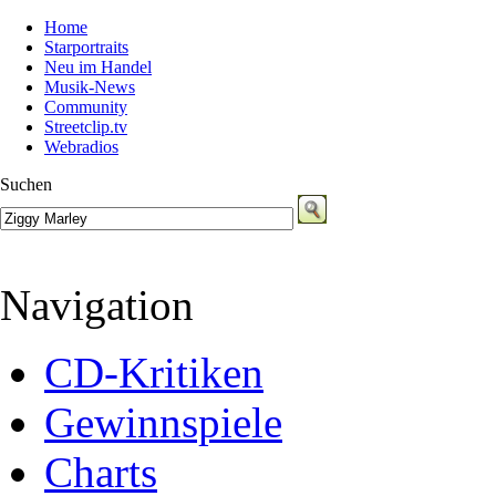
Home
Starportraits
Neu im Handel
Musik-News
Community
Streetclip.tv
Webradios
Suchen
Navigation
CD-Kritiken
Gewinnspiele
Charts