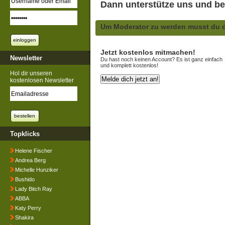
Dann unterstütze uns und bew
Um Moderator zu werden musst du d
Jetzt kostenlos mitmachen!
Newsletter
Du hast noch keinen Account? Es ist ganz einfach
und komplett kostenlos!
Hol dir unseren
kostenlosen Newsletter
Topklicks
Helene Fischer
Andrea Berg
Michelle Hunziker
Bushido
Lady Bitch Ray
ABBA
Katy Perry
Shakira