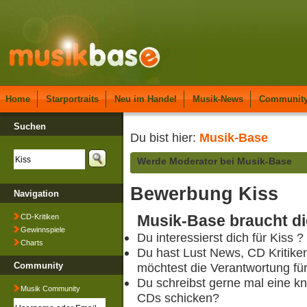
Home
Starportraits
Neu im Handel
Musik-News
Communit
Suchen
Du bist hier:
Musik-Base
Werde Moderator bei Musik-Base
Bewerbung Kiss
Navigation
Musik-Base braucht di
CD-Kritiken
Gewinnspiele
Du interessierst dich für Kiss ?
Charts
Du hast Lust News, CD Kritike
Community
möchtest die Verantwortung fü
Du schreibst gerne mal eine kn
Musik Community
CDs schicken?