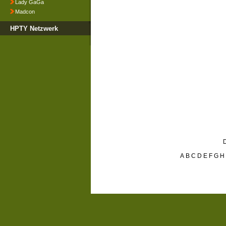
Lady GaGa
Madcon
HPTY Netzwerk
D
A
B
C
D
E
F
G
H