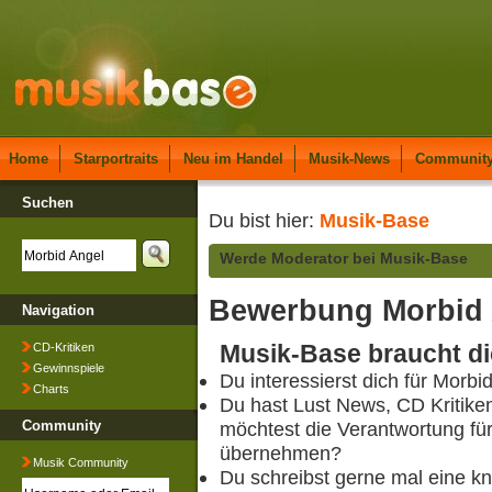
Home
Starportraits
Neu im Handel
Musik-News
Communit
Suchen
Du bist hier:
Musik-Base
Werde Moderator bei Musik-Base
Bewerbung Morbid
Navigation
Musik-Base braucht di
CD-Kritiken
Gewinnspiele
Du interessierst dich für Morbi
Charts
Du hast Lust News, CD Kritike
Community
möchtest die Verantwortung fü
übernehmen?
Musik Community
Du schreibst gerne mal eine kn