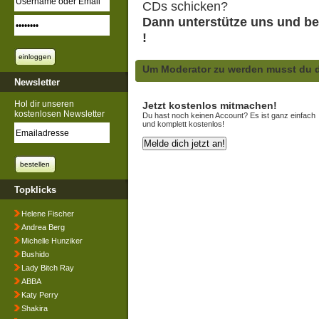
CDs schicken?
Dann unterstütze uns und be
!
Um Moderator zu werden musst du d
Newsletter
Hol dir unseren
Jetzt kostenlos mitmachen!
kostenlosen Newsletter
Du hast noch keinen Account? Es ist ganz einfach
und komplett kostenlos!
Topklicks
Helene Fischer
Andrea Berg
Michelle Hunziker
Bushido
Lady Bitch Ray
ABBA
Katy Perry
Shakira