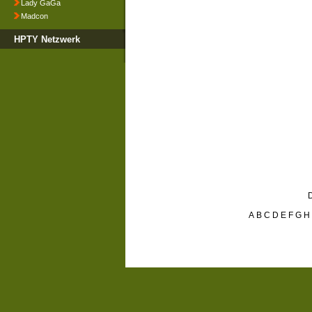
Lady GaGa
Madcon
HPTY Netzwerk
D
A
B
C
D
E
F
G
H