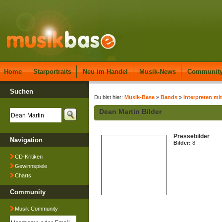
Home
Starportraits
Neu im Handel
Musik-News
Communit
Suchen
Du bist hier:
Musik-Base
»
Bands
»
Interpreten mi
Dean Martin Bilder
Pressebilder
Navigation
Bilder:
8
CD-Kritiken
Gewinnspiele
Charts
Community
Musik Community