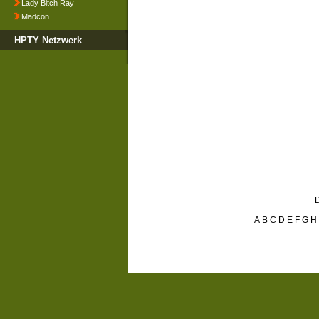
Lady Bitch Ray
Madcon
HPTY Netzwerk
D
A
B
C
D
E
F
G
H