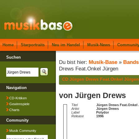
Home
Starportraits
Neu im Handel
Musik-News
Communit
Suchen
Du bist hier:
Musik-Base
»
Bands
Drews Feat.Onkel Jürgen
CD Jürgen Drews Feat.Onkel Jürgen
Navigation
von Jürgen Drews
CD-Kritiken
Gewinnspiele
Titel
Jürgen Drews Feat.Onkel
Artist
Jürgen Drews
Charts
Label
Polydor
Release
1996
Community
Musik Community