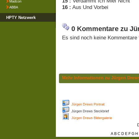
15 :
Verdammt Ich Mief Nicht
Madcon
16 :
Aus Und Vorbei
ABBA
HPTY Netzwerk
0 Kommentare zu Jür
Es sind noch keine Kommentare 
Mehr Informationen zu Jürgen Drew
Jürgen Drews Portrait
Jürgen Drews Steckbrief
Jürgen Drews Bildergalerie
D
A
B
C
D
E
F
G
H