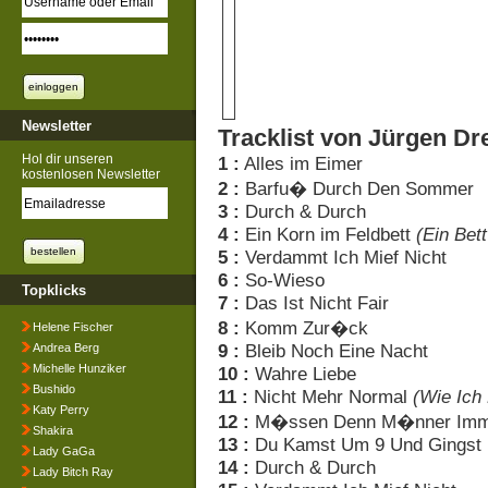
Newsletter
Tracklist von Jürgen D
Hol dir unseren
1 :
Alles im Eimer
kostenlosen Newsletter
2 :
Barfu� Durch Den Sommer
3 :
Durch & Durch
4 :
Ein Korn im Feldbett
(Ein Bet
5 :
Verdammt Ich Mief Nicht
6 :
So-Wieso
Topklicks
7 :
Das Ist Nicht Fair
8 :
Komm Zur�ck
Helene Fischer
9 :
Bleib Noch Eine Nacht
Andrea Berg
Michelle Hunziker
10 :
Wahre Liebe
Bushido
11 :
Nicht Mehr Normal
(Wie Ich 
Katy Perry
12 :
M�ssen Denn M�nner Imme
Shakira
13 :
Du Kamst Um 9 Und Gingst
Lady GaGa
14 :
Durch & Durch
Lady Bitch Ray