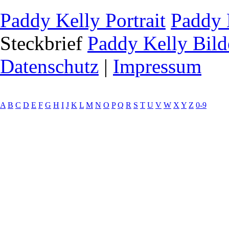
Paddy Kelly Portrait
Paddy 
Steckbrief
Paddy Kelly Bild
Datenschutz
|
Impressum
A
B
C
D
E
F
G
H
I
J
K
L
M
N
O
P
Q
R
S
T
U
V
W
X
Y
Z
0-9