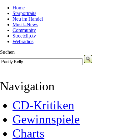
Home
Starportraits
Neu im Handel
Musik-News
Community
Streetclip.tv
Webradios
Suchen
Navigation
CD-Kritiken
Gewinnspiele
Charts