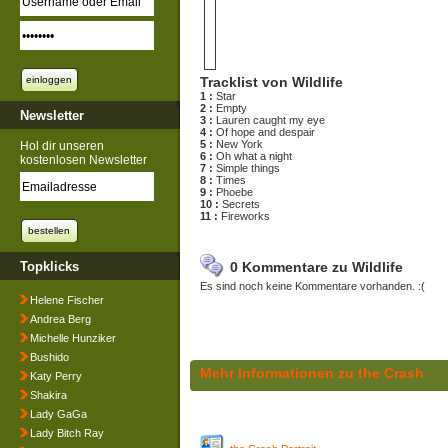
Tracklist von Wildlife
1 :
Star
2 :
Empty
Newsletter
3 :
Lauren caught my eye
4 :
Of hope and despair
5 :
New York
Hol dir unseren
6 :
Oh what a night
kostenlosen Newsletter
7 :
Simple things
8 :
Times
9 :
Phoebe
10 :
Secrets
11 :
Fireworks
Topklicks
0 Kommentare zu Wildlife
Es sind noch keine Kommentare vorhanden. :(
Helene Fischer
Andrea Berg
Michelle Hunziker
Bushido
Mehr Informationen zu the Crash
Katy Perry
Shakira
Lady GaGa
Lady Bitch Ray