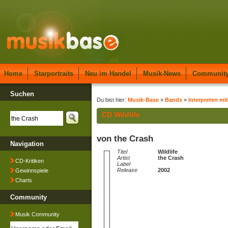
Home
Starportraits
Neu im Handel
Musik-News
Communit
Suchen
Du bist hier:
Musik-Base
»
Bands
»
Interpreten mit
CD Wildlife
von the Crash
Navigation
Titel
Wildlife
Artist
the Crash
CD-Kritiken
Label
Release
2002
Gewinnspiele
Charts
Community
Musik Community