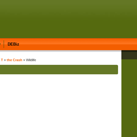
y
DEBiz
 T
»
the Crash
» Wildlife