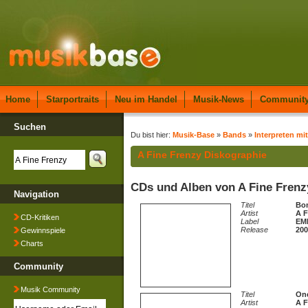
Home
Starportraits
Neu im Handel
Musik-News
Communit
Suchen
Du bist hier:
Musik-Base
»
Bands
»
Interpreten mi
A Fine Frenzy Diskographie
CDs und Alben von A Fine Frenz
Navigation
Titel
Bom
Artist
A F
CD-Kritiken
Label
EM
Release
200
Gewinnspiele
Charts
Community
Musik Community
Titel
One
Artist
A F