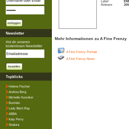
Label
EM
Release
200
Newsletter
Mehr Informationen zu A Fine Frenzy
Hol dir unseren
kostenlosen Newsletter
A Fine Frenzy Portrait
A Fine Frenzy News
Topklicks
Helene Fischer
Andrea Berg
Michelle Hunziker
Bushido
Lady Bitch Ray
ABBA
Katy Perry
Shakira