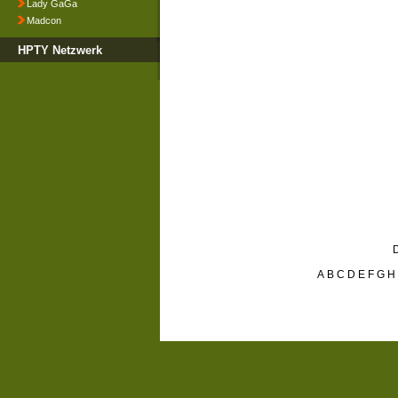
Lady GaGa
Madcon
HPTY Netzwerk
D
A
B
C
D
E
F
G
H