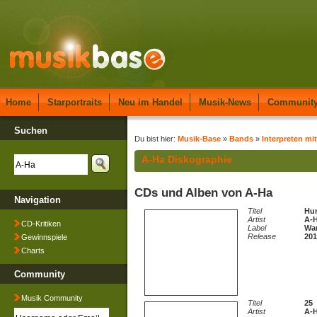
Home
Starportraits
Neu im Handel
Musik-News
Communit
Suchen
Du bist hier:
Musik-Base
»
Bands
»
Interpreten mi
A-Ha Diskographie
CDs und Alben von A-Ha
Navigation
Titel
Hun
Artist
A-
CD-Kritiken
Label
Wa
Release
201
Gewinnspiele
Charts
Community
Musik Community
Titel
25
Artist
A-