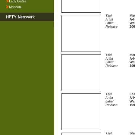
Lady GaGa
Madcon
Titel
Min
HPTY Netzwerk
Artist
A-
Label
Wa
Release
200
Titel
Mem
Artist
A-
Label
Wa
Release
199
Titel
Eas
Artist
A-
Label
Wa
Release
199
Titel
Sta