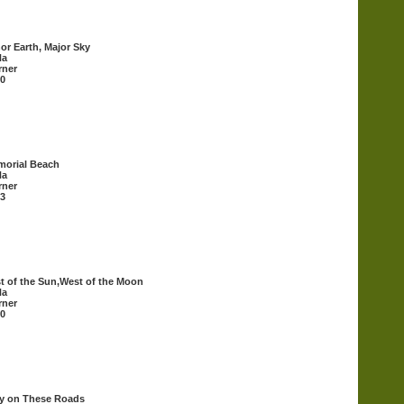
or Earth, Major Sky
Ha
rner
0
orial Beach
Ha
rner
3
t of the Sun,West of the Moon
Ha
rner
0
y on These Roads