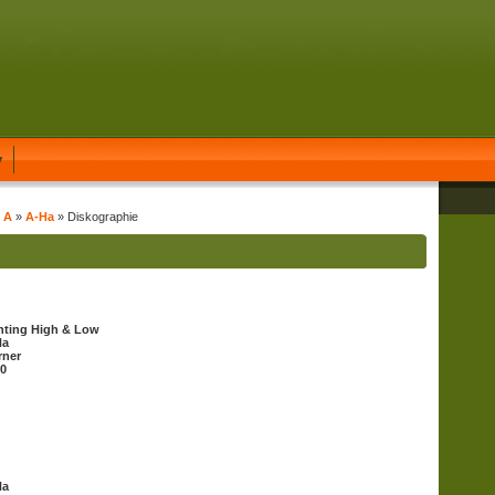
y
t A
»
A-Ha
» Diskographie
ting High & Low
Ha
rner
0
Ha