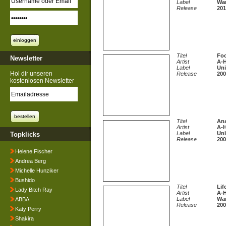
Label
Wa
Release
201
Titel
Foo
Newsletter
Artist
A-
Label
Uni
Hol dir unseren
Release
200
kostenlosen Newsletter
Titel
An
Artist
A-
Label
Uni
Topklicks
Release
200
Helene Fischer
Andrea Berg
Michelle Hunziker
Bushido
Titel
Lif
Lady Bitch Ray
Artist
A-
Label
Wa
ABBA
Release
200
Katy Perry
Shakira