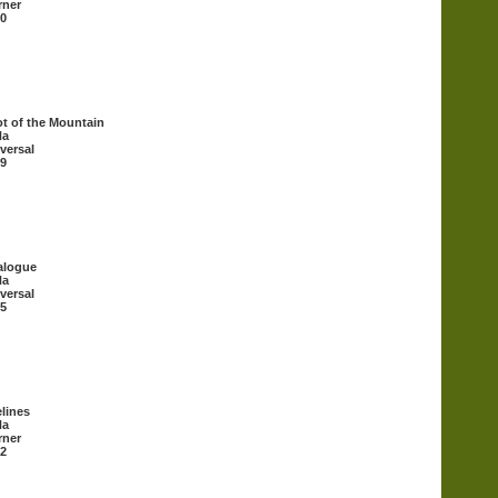
rner
0
t of the Mountain
Ha
versal
9
alogue
Ha
versal
5
elines
Ha
rner
2