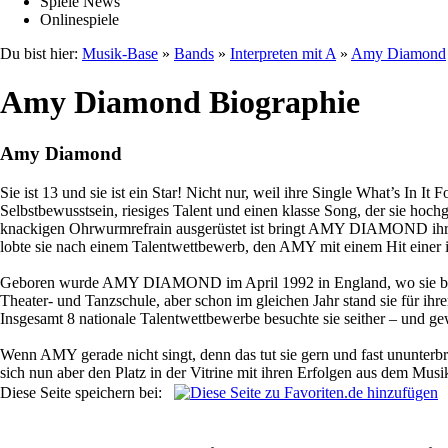
Spiele News
Onlinespiele
Du bist hier:
Musik-Base
»
Bands
»
Interpreten mit A
»
Amy Diamond
Amy Diamond Biographie
Amy Diamond
Sie ist 13 und sie ist ein Star! Nicht nur, weil ihre Single What’s In 
Selbstbewusstsein, riesiges Talent und einen klasse Song, der sie ho
knackigen Ohrwurmrefrain ausgerüstet ist bringt AMY DIAMOND ihre be
lobte sie nach einem Talentwettbewerb, den AMY mit einem Hit einer ih
Geboren wurde AMY DIAMOND im April 1992 in England, wo sie bis zu 
Theater- und Tanzschule, aber schon im gleichen Jahr stand sie für ih
Insgesamt 8 nationale Talentwettbewerbe besuchte sie seither – und 
Wenn AMY gerade nicht singt, denn das tut sie gern und fast ununterbroc
sich nun aber den Platz in der Vitrine mit ihren Erfolgen aus dem Musi
Diese Seite speichern bei: