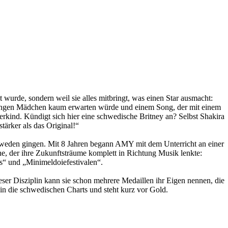
t wurde, sondern weil sie alles mitbringt, was einen Star ausmacht:
o jungen Mädchen kaum erwarten würde und einem Song, der mit einem
kind. Kündigt sich hier eine schwedische Britney an? Selbst Shakira
ärker als das Original!“
weden gingen. Mit 8 Jahren begann AMY mit dem Unterricht an einer
ne, der ihre Zukunftsträume komplett in Richtung Musik lenkte:
s“ und „Minimeldoiefestivalen“.
dieser Disziplin kann sie schon mehrere Medaillen ihr Eigen nennen, die
 in die schwedischen Charts und steht kurz vor Gold.