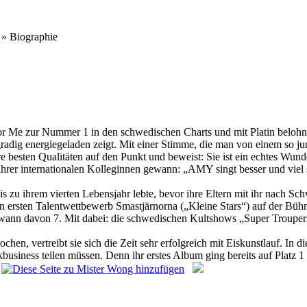
» Biographie
It For Me zur Nummer 1 in den schwedischen Charts und mit Platin belohn
chgradig energiegeladen zeigt. Mit einer Stimme, die man von einem s
sten Qualitäten auf den Punkt und beweist: Sie ist ein echtes Wunder
rer internationalen Kolleginnen gewann: „AMY singt besser und viel st
ihrem vierten Lebensjahr lebte, bevor ihre Eltern mit ihr nach Sch
ren ersten Talentwettbewerb Smastjärnorna („Kleine Stars“) auf der Büh
gewann davon 7. Mit dabei: die schwedischen Kultshows „Super Trouper
hen, vertreibt sie sich die Zeit sehr erfolgreich mit Eiskunstlauf. In 
kbusiness teilen müssen. Denn ihr erstes Album ging bereits auf Platz 1