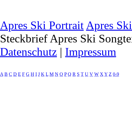
Apres Ski Portrait
Apres Ski
Steckbrief
Apres Ski Songte
Datenschutz
|
Impressum
A
B
C
D
E
F
G
H
I
J
K
L
M
N
O
P
Q
R
S
T
U
V
W
X
Y
Z
0-9