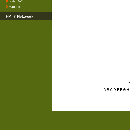
Lady GaGa
Madcon
HPTY Netzwerk
D
A
B
C
D
E
F
G
H