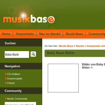
Home
Starportraits
Neu im Handel
Musik-News
Communit
Suchen
Du bist hier:
Musik-Base
»
Bands
»
Interpreten mi
Baby Bash Bilder
Bilder von Baby
Navigation
Bilder:
4
CD-Kritiken
Gewinnspiele
Charts
Community
Musik Community