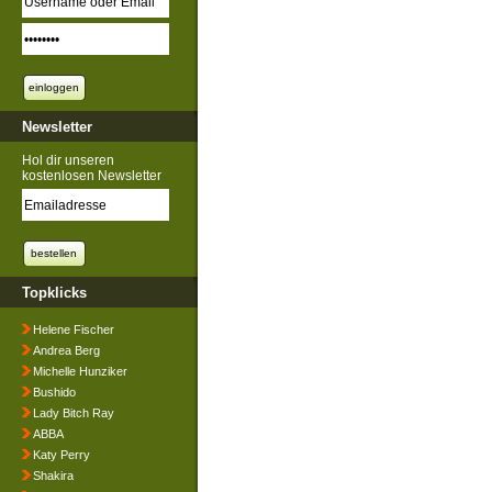
Newsletter
Hol dir unseren
kostenlosen Newsletter
Topklicks
Helene Fischer
Andrea Berg
Michelle Hunziker
Bushido
Lady Bitch Ray
ABBA
Katy Perry
Shakira