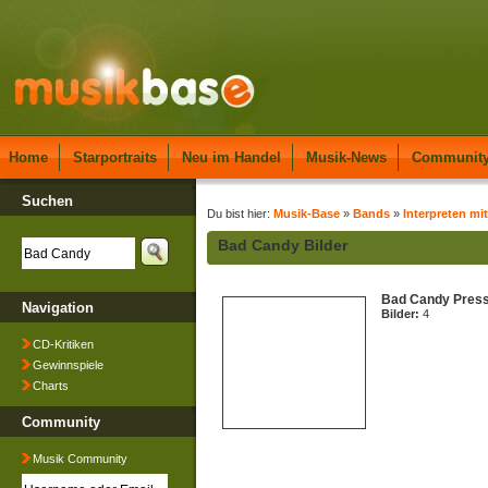
Home
Starportraits
Neu im Handel
Musik-News
Communit
Suchen
Du bist hier:
Musik-Base
»
Bands
»
Interpreten mi
Bad Candy Bilder
Bad Candy Press
Navigation
Bilder:
4
CD-Kritiken
Gewinnspiele
Charts
Community
Musik Community