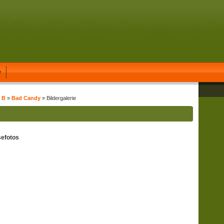
y
t B
»
Bad Candy
» Bildergalerie
efotos