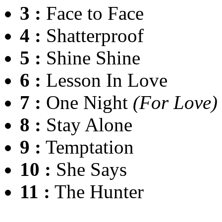
3 :
Face to Face
4 :
Shatterproof
5 :
Shine Shine
6 :
Lesson In Love
7 :
One Night
(For Love)
8 :
Stay Alone
9 :
Temptation
10 :
She Says
11 :
The Hunter