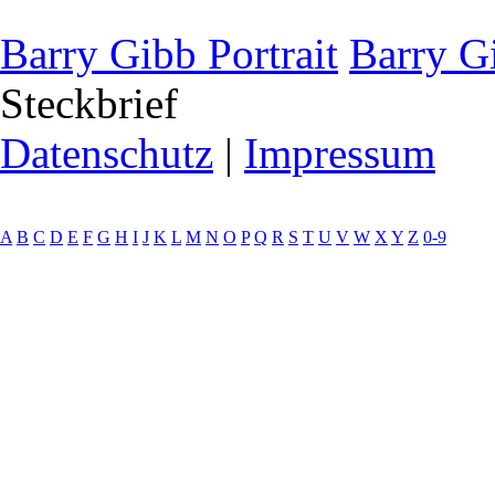
Barry Gibb Portrait
Barry G
Steckbrief
Datenschutz
|
Impressum
A
B
C
D
E
F
G
H
I
J
K
L
M
N
O
P
Q
R
S
T
U
V
W
X
Y
Z
0-9