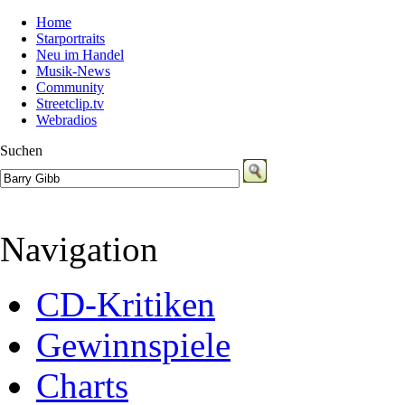
Home
Starportraits
Neu im Handel
Musik-News
Community
Streetclip.tv
Webradios
Suchen
Navigation
CD-Kritiken
Gewinnspiele
Charts