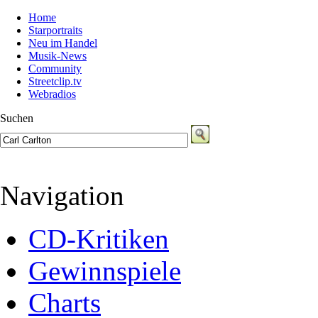
Home
Starportraits
Neu im Handel
Musik-News
Community
Streetclip.tv
Webradios
Suchen
Navigation
CD-Kritiken
Gewinnspiele
Charts