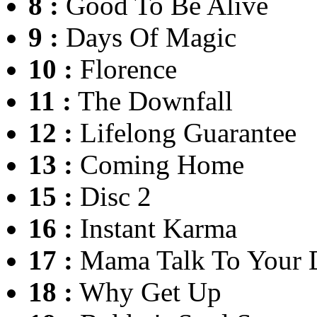
8 :
Good To Be Alive
9 :
Days Of Magic
10 :
Florence
11 :
The Downfall
12 :
Lifelong Guarantee
13 :
Coming Home
15 :
Disc 2
16 :
Instant Karma
17 :
Mama Talk To Your 
18 :
Why Get Up