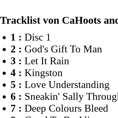
Tracklist von CaHoots an
1 :
Disc 1
2 :
God's Gift To Man
3 :
Let It Rain
4 :
Kingston
5 :
Love Understanding
6 :
Sneakin' Sally Throug
7 :
Deep Colours Bleed