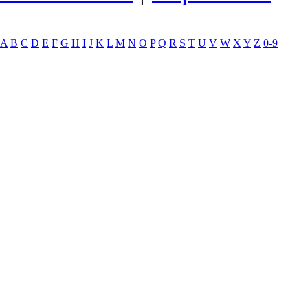
A
B
C
D
E
F
G
H
I
J
K
L
M
N
O
P
Q
R
S
T
U
V
W
X
Y
Z
0-9