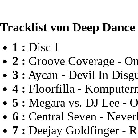
Tracklist von Deep Dance 
1 :
Disc 1
2 :
Groove Coverage - On
3 :
Aycan - Devil In Disg
4 :
Floorfilla - Komputer
5 :
Megara vs. DJ Lee - O
6 :
Central Seven - Never
7 :
Deejay Goldfinger - 