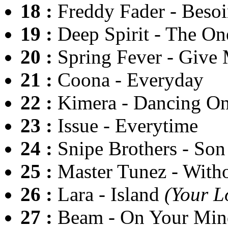
18 :
Freddy Fader - Beso
19 :
Deep Spirit - The On
20 :
Spring Fever - Give
21 :
Coona - Everyday
22 :
Kimera - Dancing O
23 :
Issue - Everytime
24 :
Snipe Brothers - Son 
25 :
Master Tunez - With
26 :
Lara - Island
(Your L
27 :
Beam - On Your Min