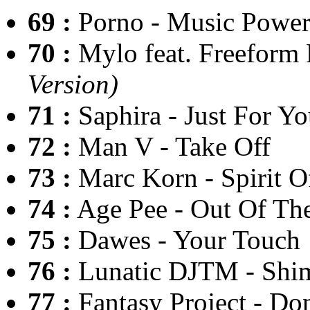
69 :
Porno - Music Powe
70 :
Mylo feat. Freeform 
Version)
71 :
Saphira - Just For Y
72 :
Man V - Take Off
73 :
Marc Korn - Spirit O
74 :
Age Pee - Out Of Th
75 :
Dawes - Your Touch
76 :
Lunatic DJTM - Shi
77 :
Fantasy Project - D