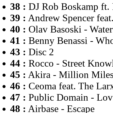
38 :
DJ Rob Boskamp ft. R
39 :
Andrew Spencer feat.
40 :
Olav Basoski - Wate
41 :
Benny Benassi - Wh
43 :
Disc 2
44 :
Rocco - Street Know
45 :
Akira - Million Mil
46 :
Ceoma feat. The Larx
47 :
Public Domain - Lo
48 :
Airbase - Escape