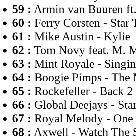
59 :
Armin van Buuren ft.
60 :
Ferry Corsten - Star 
61 :
Mike Austin - Kylie
62 :
Tom Novy feat. M. M
63 :
Mint Royale - Singin
64 :
Boogie Pimps - The 
65 :
Rockefeller - Back 2
66 :
Global Deejays - Sta
67 :
Royal Melody - One 
68 :
Axwell - Watch The 