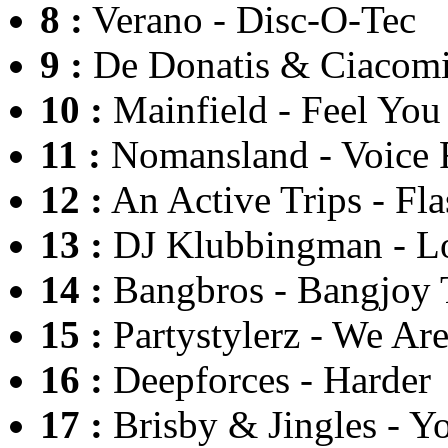
8 :
Verano - Disc-O-Tec
9 :
De Donatis & Ciacomi
10 :
Mainfield - Feel You
11 :
Nomansland - Voice
12 :
An Active Trips - Fla
13 :
DJ Klubbingman - L
14 :
Bangbros - Bangjoy 
15 :
Partystylerz - We Are
16 :
Deepforces - Harder
17 :
Brisby & Jingles - Y