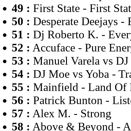
49 :
First State - First Sta
50 :
Desperate Deejays - 
51 :
Dj Roberto K. - Eve
52 :
Accuface - Pure Ene
53 :
Manuel Varela vs DJ
54 :
DJ Moe vs Yoba - Tr
55 :
Mainfield - Land Of 
56 :
Patrick Bunton - Lis
57 :
Alex M. - Strong
58 :
Above & Beyond - A