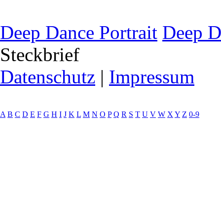
Deep Dance Portrait
Deep D
Steckbrief
Datenschutz
|
Impressum
A
B
C
D
E
F
G
H
I
J
K
L
M
N
O
P
Q
R
S
T
U
V
W
X
Y
Z
0-9