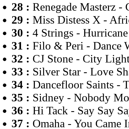
28 :
Renegade Masterz - C
29 :
Miss Distess X - Afr
30 :
4 Strings - Hurricane
31 :
Filo & Peri - Dance 
32 :
CJ Stone - City Ligh
33 :
Silver Star - Love S
34 :
Dancefloor Saints - 
35 :
Sidney - Nobody Mo
36 :
Hi Tack - Say Say S
37 :
Omaha - You Came I