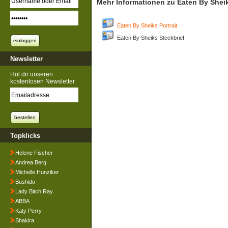
Mehr Informationen zu Eaten By Shei
Eaten By Sheiks Portrait
Eaten By Sheiks Steckbrief
Newsletter
Hol dir unseren
kostenlosen Newsletter
Topklicks
Helene Fischer
Andrea Berg
Michelle Hunziker
Bushido
Lady Bitch Ray
ABBA
Katy Perry
Shakira