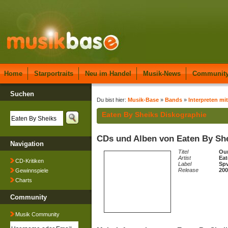
Home
Starportraits
Neu im Handel
Musik-News
Communit
Suchen
Du bist hier:
Musik-Base
»
Bands
»
Interpreten mit
Eaten By Sheiks Diskographie
CDs und Alben von Eaten By Sh
Navigation
Titel
Our
Artist
Eat
CD-Kritiken
Label
Spv
Release
200
Gewinnspiele
Charts
Community
Musik Community