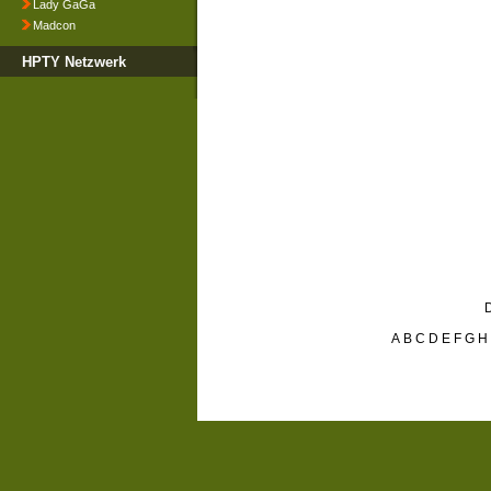
Lady GaGa
Madcon
HPTY Netzwerk
D
A
B
C
D
E
F
G
H