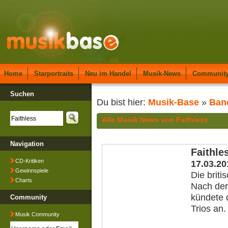
Home
Starportraits
Neu im Handel
Musik-News
Communit
Suchen
Du bist hier:
Musik-Base
»
Ban
Alle Musik News von Faithless
Navigation
Faithle
CD-Kritiken
17.03.20
Gewinnspiele
Die briti
Charts
Nach der 
kündete 
Community
Trios an.
Musik Community