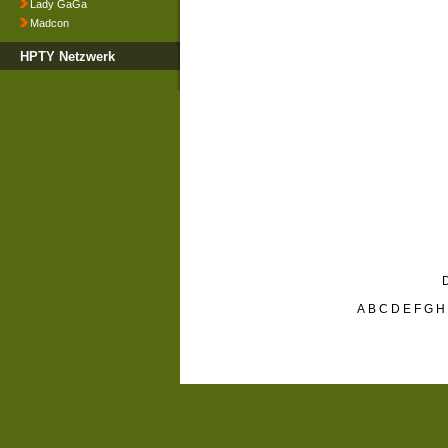
Lady GaGa
Madcon
HPTY Netzwerk
D
A
B
C
D
E
F
G
H