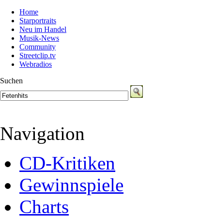
Home
Starportraits
Neu im Handel
Musik-News
Community
Streetclip.tv
Webradios
Suchen
Navigation
CD-Kritiken
Gewinnspiele
Charts