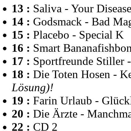
13 :
Saliva - Your Diseas
14 :
Godsmack - Bad Ma
15 :
Placebo - Special K
16 :
Smart Bananafishbon
17 :
Sportfreunde Stiller
18 :
Die Toten Hosen - K
Lösung)!
19 :
Farin Urlaub - Glück
20 :
Die Ärzte - Manchma
22 :
CD 2