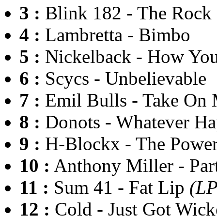
3 :
Blink 182 - The Roc
4 :
Lambretta - Bimbo
5 :
Nickelback - How Yo
6 :
Scycs - Unbelievable
7 :
Emil Bulls - Take On
8 :
Donots - Whatever Ha
9 :
H-Blockx - The Powe
10 :
Anthony Miller - Par
11 :
Sum 41 - Fat Lip
(LP
12 :
Cold - Just Got Wic