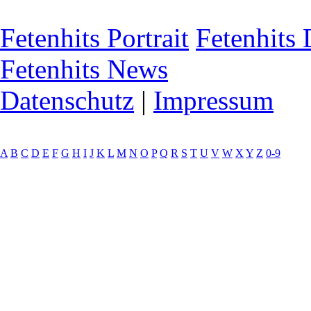
Fetenhits Portrait
Fetenhits
Fetenhits News
Datenschutz
|
Impressum
A
B
C
D
E
F
G
H
I
J
K
L
M
N
O
P
Q
R
S
T
U
V
W
X
Y
Z
0-9