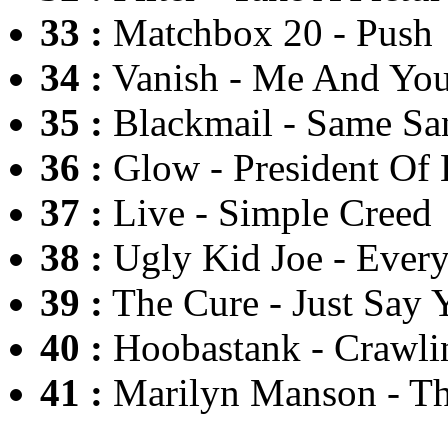
33 :
Matchbox 20 - Push
34 :
Vanish - Me And You
35 :
Blackmail - Same S
36 :
Glow - President Of 
37 :
Live - Simple Creed
38 :
Ugly Kid Joe - Ever
39 :
The Cure - Just Say 
40 :
Hoobastank - Crawli
41 :
Marilyn Manson - Th