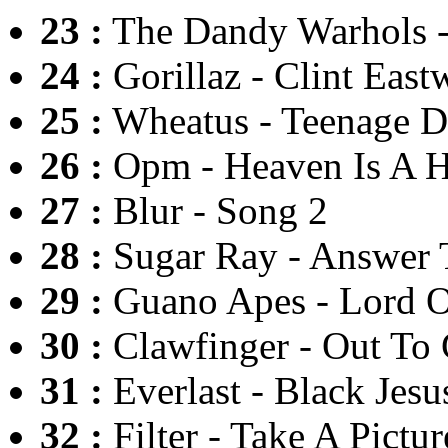
23 :
The Dandy Warhols 
24 :
Gorillaz - Clint Eas
25 :
Wheatus - Teenage D
26 :
Opm - Heaven Is A H
27 :
Blur - Song 2
28 :
Sugar Ray - Answer 
29 :
Guano Apes - Lord O
30 :
Clawfinger - Out To
31 :
Everlast - Black Jes
32 :
Filter - Take A Pictur