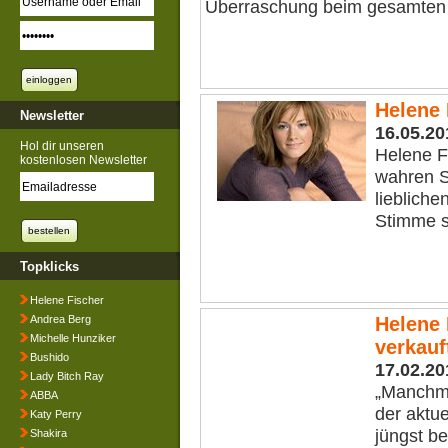
Überraschung beim gesamten 
Helene
Newsletter
16.05.20
Hol dir unseren
Helene Fi
kostenlosen Newsletter
wahren S
lieblich
Stimme sc
Topklicks
Helene Fischer
Andrea Berg
Helene 
Michelle Hunziker
verkauf
Bushido
17.02.20
Lady Bitch Ray
„Manchma
ABBA
der aktue
Katy Perry
jüngst be
Shakira