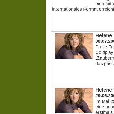
eine mit
internationales Format erreicht
Helene 
08.07.20
Diese Fra
Coldplay 
„Zauberm
das pass
Helene 
29.06.20
Im Mai 20
eine unb
erstmals