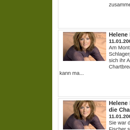
zusammen
Helene 
11.01.20
Am Monta
Schlager
sich ihr 
Chartbre
kann ma...
Helene 
die Cha
11.01.20
Sie war 
Fischer 