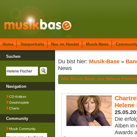
Home
Starportraits
Neu im Handel
Musik-News
Communit
Suchen
Du bist hier:
Musik-Base
»
Ban
News
Alle Musik News von Helene Fischer
Navigation
CD-Kritiken
Chartre
Gewinnspiele
Helene 
Charts
25.05.20
Die erfol
Community
Alben in
Musik Community
Awards a