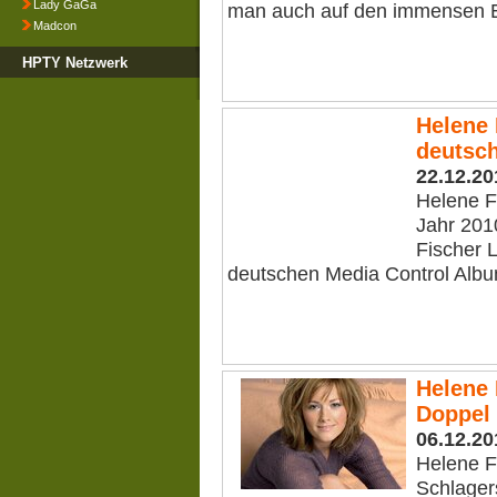
Lady GaGa
man auch auf den immensen Er
Madcon
HPTY Netzwerk
Helene 
deutsc
22.12.20
Helene F
Jahr 201
Fischer L
deutschen Media Control Album
Helene 
Doppel
06.12.20
Helene Fi
Schlager