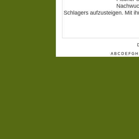
Nachwuch
Schlagers aufzusteigen. Mit i
D
A
B
C
D
E
F
G
H