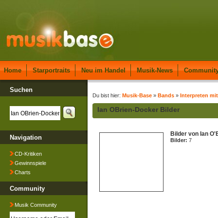
Home
Starportraits
Neu im Handel
Musik-News
Communit
Suchen
Du bist hier:
Musik-Base
»
Bands
»
Interpreten mit
Ian OBrien-Docker Bilder
Bilder von Ian O
Navigation
Bilder:
7
CD-Kritiken
Gewinnspiele
Charts
Community
Musik Community