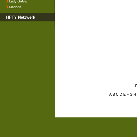
Lady GaGa
Madcon
HPTY Netzwerk
D
A
B
C
D
E
F
G
H