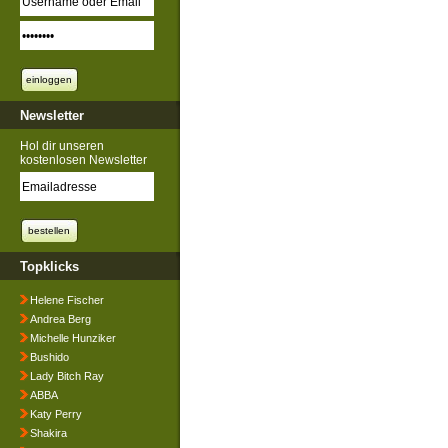
Newsletter
Hol dir unseren
kostenlosen Newsletter
Topklicks
Helene Fischer
Andrea Berg
Michelle Hunziker
Bushido
Lady Bitch Ray
ABBA
Katy Perry
Shakira