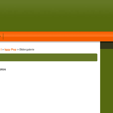
y
 I
»
Iggy Pop
» Bildergalerie
otos