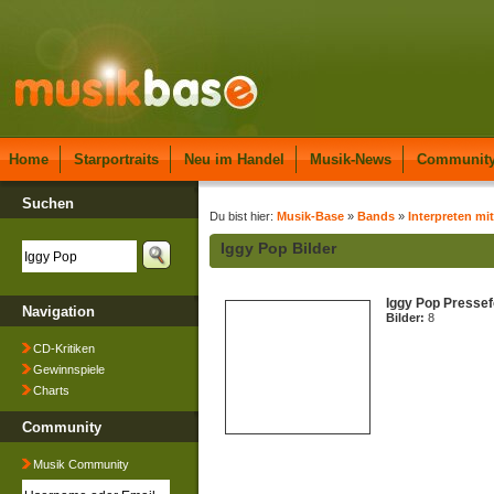
Home
Starportraits
Neu im Handel
Musik-News
Communit
Suchen
Du bist hier:
Musik-Base
»
Bands
»
Interpreten mit
Iggy Pop Bilder
Iggy Pop Pressef
Navigation
Bilder:
8
CD-Kritiken
Gewinnspiele
Charts
Community
Musik Community