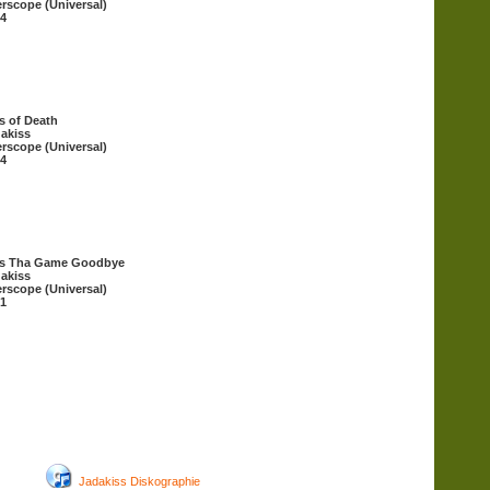
erscope (Universal)
4
s of Death
akiss
erscope (Universal)
4
ss Tha Game Goodbye
akiss
erscope (Universal)
1
Jadakiss Diskographie