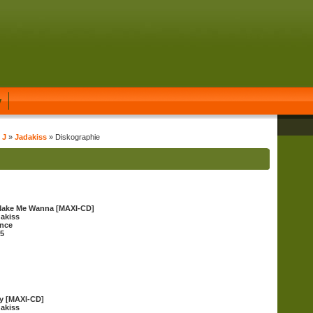
y
 J
»
Jadakiss
» Diskographie
Make Me Wanna [MAXI-CD]
akiss
nce
5
y [MAXI-CD]
akiss