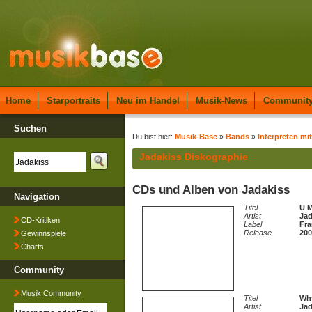
Home
Starportraits
Neu im Handel
Musik-News
Communit
Suchen
Du bist hier:
Musik-Base
»
Bands
»
Interpreten mit
Jadakiss Diskographie
CDs und Alben von Jadakiss
Navigation
Titel
U 
Artist
Jad
CD-Kritiken
Label
Fra
Release
200
Gewinnspiele
Charts
Community
Musik Community
Titel
Wh
Artist
Jad