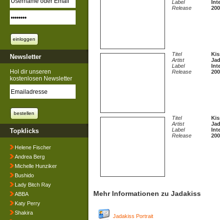
Label
Int
Release
200
Titel
Kis
Newsletter
Artist
Jad
Label
Int
Hol dir unseren
Release
200
kostenlosen Newsletter
Titel
Ki
Artist
Jad
Label
Int
Topklicks
Release
200
Helene Fischer
Andrea Berg
Michelle Hunziker
Bushido
Lady Bitch Ray
Mehr Informationen zu Jadakiss
ABBA
Katy Perry
Shakira
Jadakiss Portrait