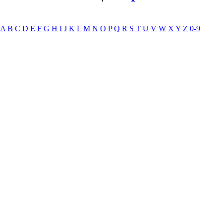
A
B
C
D
E
F
G
H
I
J
K
L
M
N
O
P
Q
R
S
T
U
V
W
X
Y
Z
0-9