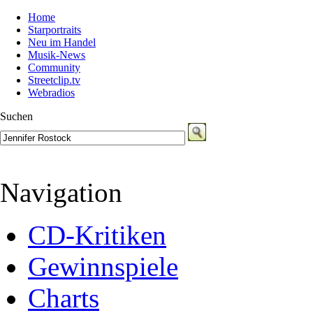
Home
Starportraits
Neu im Handel
Musik-News
Community
Streetclip.tv
Webradios
Suchen
Navigation
CD-Kritiken
Gewinnspiele
Charts