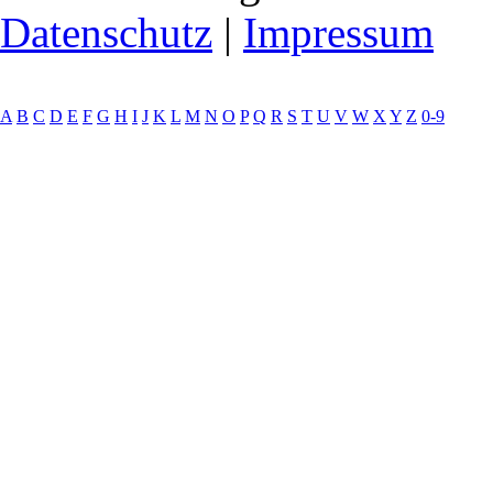
Datenschutz
|
Impressum
A
B
C
D
E
F
G
H
I
J
K
L
M
N
O
P
Q
R
S
T
U
V
W
X
Y
Z
0-9