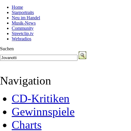
Home
Starportraits
Neu im Handel
Musik-News
Community
Streetclip.tv
Webradios
Suchen
Navigation
CD-Kritiken
Gewinnspiele
Charts