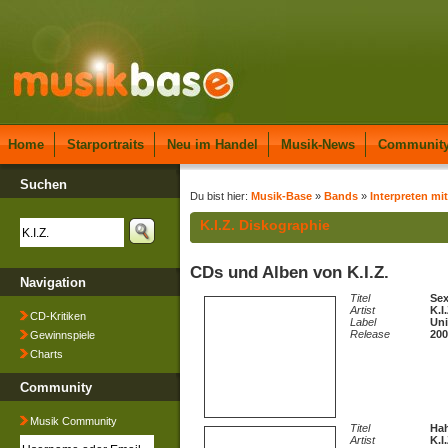
Home
Starportraits
Neu im Handel
Musik-News
Communit
Suchen
Du bist hier:
Musik-Base
»
Bands
»
Interpreten mi
K.I.Z. Diskographie
CDs und Alben von K.I.Z.
Navigation
Titel
Se
Artist
K.I.
CD-Kritiken
Label
Uni
Release
200
Gewinnspiele
Charts
Community
Musik Community
Titel
Ha
Artist
K.I.