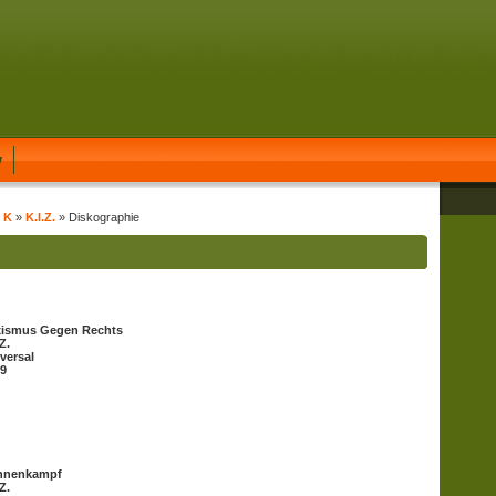
y
t K
»
K.I.Z.
» Diskographie
xismus Gegen Rechts
Z.
versal
9
hnenkampf
Z.