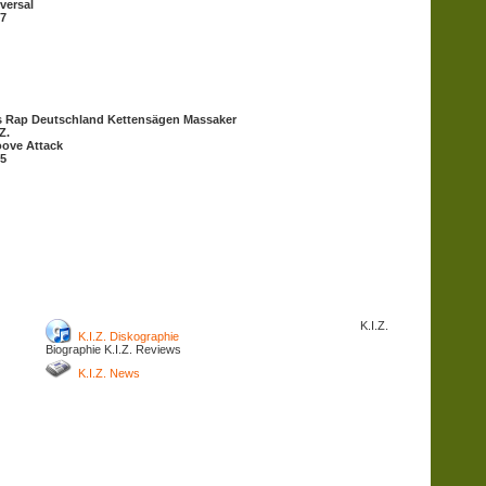
versal
7
 Rap Deutschland Kettensägen Massaker
Z.
ove Attack
5
K.I.Z.
K.I.Z. Diskographie
Biographie
K.I.Z. Reviews
K.I.Z. News