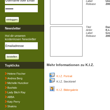
Label
Uni
Release
200
Titel
Das
Newsletter
Artist
K.I.
Label
Gro
Hol dir unseren
Release
200
kostenlosen Newsletter
Mehr Informationen zu K.I.Z.
Topklicks
Helene Fischer
K.I.Z. Portrait
Andrea Berg
K.I.Z. Steckbrief
Michelle Hunziker
Bushido
K.I.Z. Bildergalerie
Lady Bitch Ray
ABBA
Katy Perry
Shakira