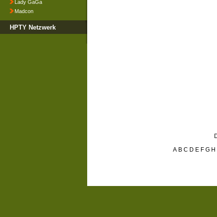
Lady GaGa
Madcon
HPTY Netzwerk
D
A
B
C
D
E
F
G
H