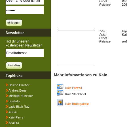
Label
Ver
Release
200
Titel
Ir
Newsletter
Artist
Kai
Label
Hol dir unseren
Release
un
kostenlosen Newsletter
Mehr Informationen zu Kain
Topklicks
Helene Fischer
Kain Portrait
Andrea Berg
Kain Steckbrief
Michelle Hunziker
Bushido
Kain Bildergalerie
Lady Bitch Ray
ABBA
Katy Perry
Shakira