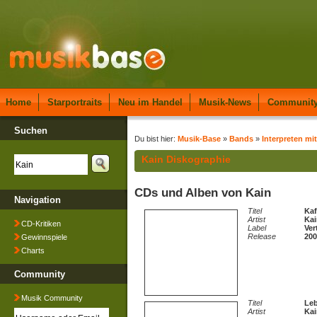
Home
Starportraits
Neu im Handel
Musik-News
Communit
Suchen
Du bist hier:
Musik-Base
»
Bands
»
Interpreten mi
Kain Diskographie
CDs und Alben von Kain
Navigation
Titel
Ka
Artist
Kai
CD-Kritiken
Label
Ver
Release
200
Gewinnspiele
Charts
Community
Musik Community
Titel
Leb
Artist
Kai