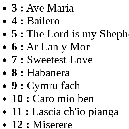
3 :
Ave Maria
4 :
Bailero
5 :
The Lord is my Sheph
6 :
Ar Lan y Mor
7 :
Sweetest Love
8 :
Habanera
9 :
Cymru fach
10 :
Caro mio ben
11 :
Lascia ch'io pianga
12 :
Miserere