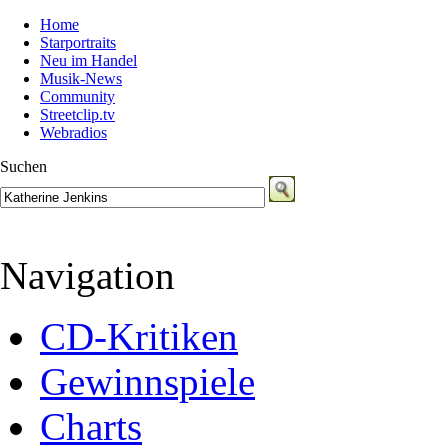
Home
Starportraits
Neu im Handel
Musik-News
Community
Streetclip.tv
Webradios
Suchen
Navigation
CD-Kritiken
Gewinnspiele
Charts