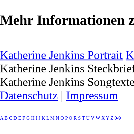
Mehr Informationen z
Katherine Jenkins Portrait
K
Katherine Jenkins Steckbrie
Katherine Jenkins Songtext
Datenschutz
|
Impressum
A
B
C
D
E
F
G
H
I
J
K
L
M
N
O
P
Q
R
S
T
U
V
W
X
Y
Z
0-9