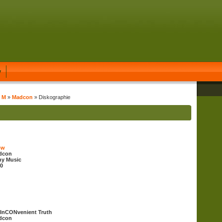
y
t M
»
Madcon
» Diskographie
ow
dcon
ny Music
0
InCONvenient Truth
dcon