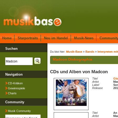
Home
Starportraits
Neu im Handel
Musik-News
Communit
Suchen
Du bist hier:
Musik-Base
»
Bands
»
Interpreten mi
Madcon Diskographie
CDs und Alben von Madcon
Navigation
Titel
Gl
Artist
Ma
CD-Kritiken
Label
So
Release
201
Gewinnspiele
Charts
Community
Musik Community
Titel
An 
Artist
Ma