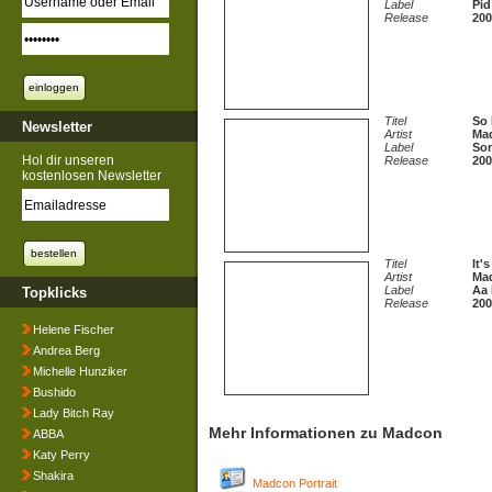
Label
Pid
Release
200
Titel
So 
Newsletter
Artist
Ma
Label
So
Hol dir unseren
Release
200
kostenlosen Newsletter
Titel
It'
Artist
Ma
Label
Aa 
Topklicks
Release
200
Helene Fischer
Andrea Berg
Michelle Hunziker
Bushido
Lady Bitch Ray
Mehr Informationen zu Madcon
ABBA
Katy Perry
Shakira
Madcon Portrait