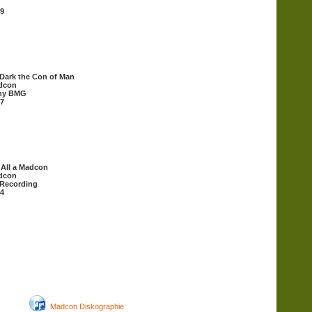
9
Dark the Con of Man
dcon
ny BMG
7
s All a Madcon
dcon
Recording
4
Madcon Diskographie