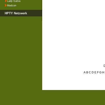
Lady GaGa
Madcon
HPTY Netzwerk
D
A
B
C
D
E
F
G
H