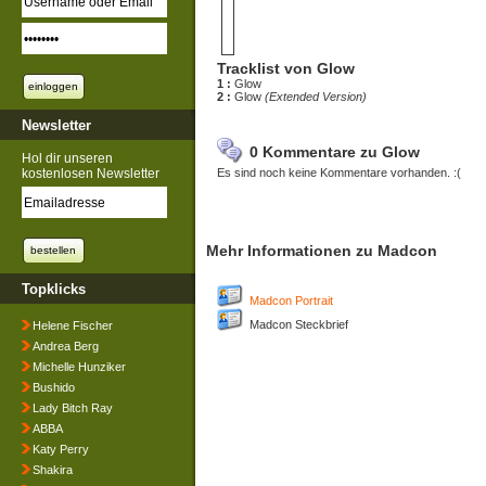
Tracklist von Glow
1 :
Glow
2 :
Glow
(Extended Version)
Newsletter
0 Kommentare zu Glow
Hol dir unseren
kostenlosen Newsletter
Es sind noch keine Kommentare vorhanden. :(
Mehr Informationen zu Madcon
Topklicks
Madcon Portrait
Madcon Steckbrief
Helene Fischer
Andrea Berg
Michelle Hunziker
Bushido
Lady Bitch Ray
ABBA
Katy Perry
Shakira