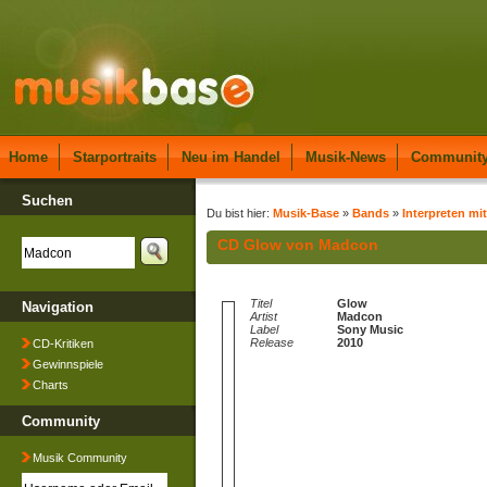
Home
Starportraits
Neu im Handel
Musik-News
Communit
Suchen
Du bist hier:
Musik-Base
»
Bands
»
Interpreten mi
CD Glow von Madcon
Titel
Glow
Navigation
Artist
Madcon
Label
Sony Music
Release
2010
CD-Kritiken
Gewinnspiele
Charts
Community
Musik Community