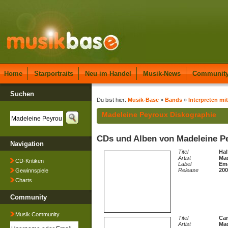
Home
Starportraits
Neu im Handel
Musik-News
Communit
Suchen
Du bist hier:
Musik-Base
»
Bands
»
Interpreten mi
Madeleine Peyroux Diskographie
CDs und Alben von Madeleine P
Navigation
Titel
Hal
Artist
Mad
CD-Kritiken
Label
Ema
Release
200
Gewinnspiele
Charts
Community
Musik Community
Titel
Car
Artist
Mad