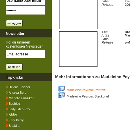
Label
Ema
Release
200
Titel
Dr
Newsletter
Artist
Mad
Label
Hol dir unseren
Release
un
kostenlosen Newsletter
Mehr Informationen zu Madeleine Pe
Topklicks
Helene Fischer
Madeleine Peyroux Portrait
Andrea Berg
Madeleine Peyroux Steckbrief
Michelle Hunziker
Bushido
Lady Bitch Ray
ABBA
Katy Perry
Shakira