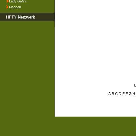
Lady GaGa
Madcon
HPTY Netzwerk
D
A
B
C
D
E
F
G
H