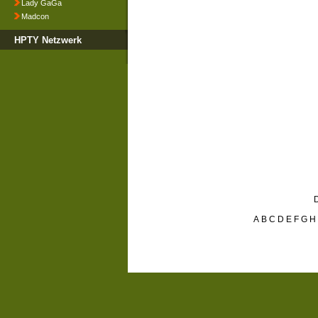
Lady GaGa
Madcon
HPTY Netzwerk
D
A
B
C
D
E
F
G
H