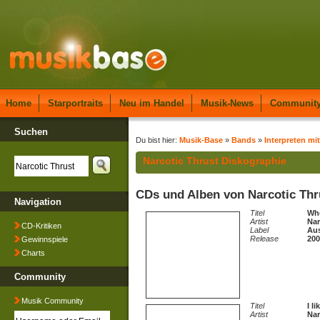
Home
Starportraits
Neu im Handel
Musik-News
Communit
Suchen
Du bist hier:
Musik-Base
»
Bands
»
Interpreten mi
Narcotic Thrust Diskographie
CDs und Alben von Narcotic Thr
Navigation
Titel
Wh
Artist
Nar
CD-Kritiken
Label
Aus
Release
200
Gewinnspiele
Charts
Community
Musik Community
Titel
I li
Artist
Nar