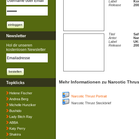
Label
Kon
Release
200
Titel
Sa
Newsletter
Artist
Nar
Label
UK
Hol dir unseren
Release
200
kostenlosen Newsletter
Mehr Informationen zu Narcotic Thrus
Topklicks
Helene Fischer
Narcotic Thrust Portrait
Andrea Berg
Narcotic Thrust Steckbrief
Michelle Hunziker
Bushido
Lady Bitch Ray
ABBA
Katy Perry
Shakira