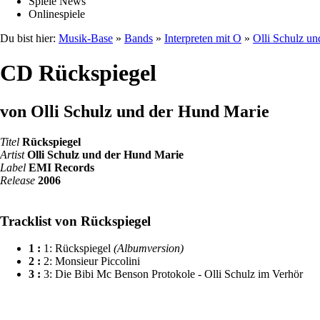
Spiele News
Onlinespiele
Du bist hier:
Musik-Base
»
Bands
»
Interpreten mit O
»
Olli Schulz u
CD Rückspiegel
von Olli Schulz und der Hund Marie
Titel
Rückspiegel
Artist
Olli Schulz und der Hund Marie
Label
EMI Records
Release
2006
Tracklist von Rückspiegel
1 :
1: Rückspiegel
(Albumversion)
2 :
2: Monsieur Piccolini
3 :
3: Die Bibi Mc Benson Protokole - Olli Schulz im Verhör