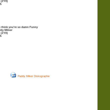
 (ZYX)
5
 think you're so damn Funny
dy Milner
 (ZYX)
5
Paddy Milner Diskographie