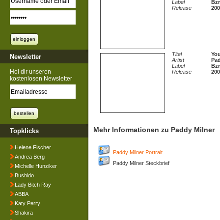
Label
Bzr
Release
200
Titel
You
Newsletter
Artist
Pad
Label
Bzr
Hol dir unseren
Release
200
kostenlosen Newsletter
Mehr Informationen zu Paddy Milner
Topklicks
Helene Fischer
Paddy Milner Portrait
Andrea Berg
Paddy Milner Steckbrief
Michelle Hunziker
Bushido
Lady Bitch Ray
ABBA
Katy Perry
Shakira