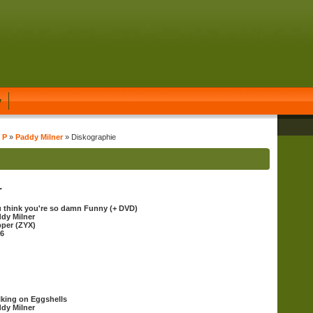
y
 P
»
Paddy Milner
» Diskographie
r
 think you're so damn Funny (+ DVD)
dy Milner
per (ZYX)
6
king on Eggshells
dy Milner