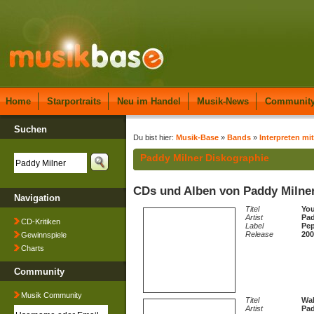
Home
Starportraits
Neu im Handel
Musik-News
Communit
Suchen
Du bist hier:
Musik-Base
»
Bands
»
Interpreten mit
Paddy Milner Diskographie
CDs und Alben von Paddy Milne
Navigation
Titel
You
Artist
Pad
CD-Kritiken
Label
Pep
Release
200
Gewinnspiele
Charts
Community
Musik Community
Titel
Wal
Artist
Pad