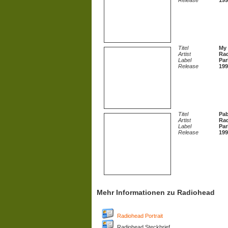
Release
199
Titel
My 
Artist
Ra
Label
Par
Release
199
Titel
Pa
Artist
Ra
Label
Par
Release
199
Mehr Informationen zu Radiohead
Radiohead Portrait
Radiohead Steckbrief