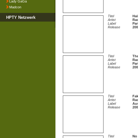
Lady GaGa
Madcon
Titel
Hai
HPTY Netzwerk
Artist
Ra
Label
Par
Release
200
Titel
The
Artist
Ra
Label
Par
Release
200
Titel
Fak
Artist
Ra
Label
Aus
Release
200
Titel
No 