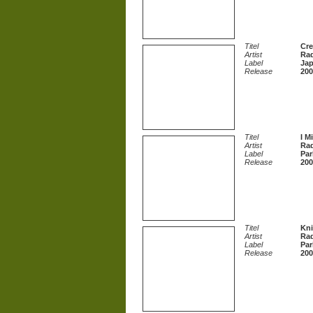
Titel
Cr
Artist
Ra
Label
Jap
Release
200
Titel
I M
Artist
Ra
Label
Par
Release
200
Titel
Kni
Artist
Ra
Label
Par
Release
200