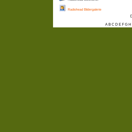
Radiohead Bildergalerie
D
A
B
C
D
E
F
G
H