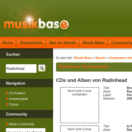
Home
Starportraits
Neu im Handel
Musik-News
Communit
Suchen
Du bist hier:
Musik-Base
»
Bands
»
Interpreten mi
Radiohead Diskographie
CDs und Alben von Radiohead
Navigation
Titel
Bes
Noch kein Cover
Artist
Ra
CD-Kritiken
vorhanden
Label
Par
Release
200
Gewinnspiele
Charts
Community
Musik Community
Titel
In 
Noch kein Cover
Artist
Ra