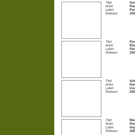
Titel
Am
Artist
Ra
Label
Par
Release
200
Titel
Py
Artist
Ra
Label
Par
Release
200
Titel
Air
Artist
Ra
Label
Usa
Release
200
Titel
Max
Artist
Ra
Label
Imp
Release
200