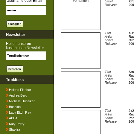
vorhanden
Label
Xl/
Release
200
Titel
X-P
Newsletter
Artist
Ra
Label
Or
Hol dir unseren
Release
200
kostenlosen Newsletter
Titel
Str
Artist
Ra
Label
Fra
Topklicks
Release
200
Helene Fischer
Andrea Berg
Michelle Hunziker
Bushido
Titel
2+2
Lady Bitch Ray
Artist
Ra
Label
Par
ABBA
Release
200
Katy Perry
Shakira