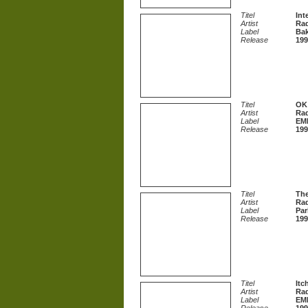
Titel
Int
Artist
Ra
Label
Ba
Release
199
Titel
OK
Artist
Ra
Label
EMI
Release
199
Titel
Th
Artist
Ra
Label
Par
Release
199
Titel
Itc
Artist
Ra
Label
EMI