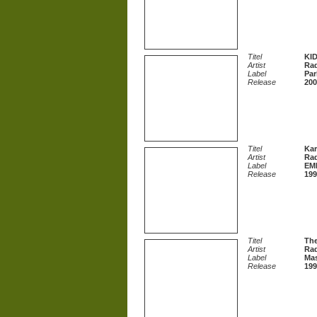
Titel
KID
Artist
Ra
Label
Par
Release
200
Titel
Kar
Artist
Ra
Label
EMI
Release
199
Titel
The
Artist
Ra
Label
Mas
Release
199