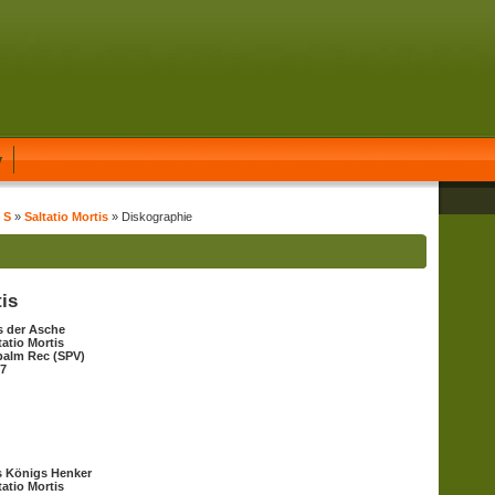
y
 S
»
Saltatio Mortis
» Diskographie
is
 der Asche
tatio Mortis
alm Rec (SPV)
7
 Königs Henker
tatio Mortis