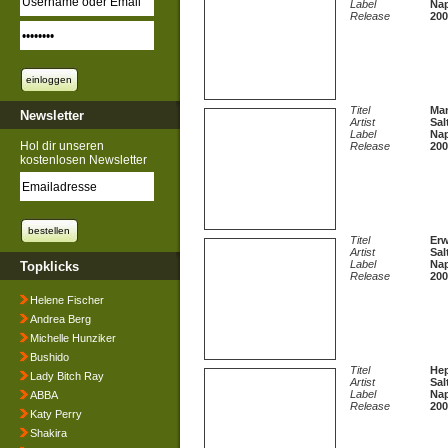
Label
Na
Release
200
Titel
Ma
Newsletter
Artist
Sal
Label
Na
Hol dir unseren
Release
200
kostenlosen Newsletter
Titel
Er
Artist
Sal
Label
Na
Topklicks
Release
200
Helene Fischer
Andrea Berg
Michelle Hunziker
Bushido
Titel
He
Lady Bitch Ray
Artist
Sal
Label
Na
ABBA
Release
200
Katy Perry
Shakira