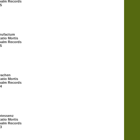
palm Records
5
nufactum
tatio Mortis
palm Records
5
wachen
tatio Mortis
palm Records
4
ptessenz
tatio Mortis
palm Records
3