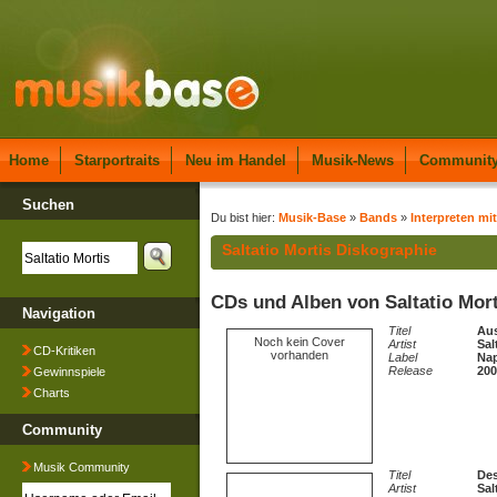
Home
Starportraits
Neu im Handel
Musik-News
Communit
Suchen
Du bist hier:
Musik-Base
»
Bands
»
Interpreten mit
Saltatio Mortis Diskographie
CDs und Alben von Saltatio Mort
Navigation
Titel
Aus
Noch kein Cover
Artist
Sal
CD-Kritiken
vorhanden
Label
Nap
Release
200
Gewinnspiele
Charts
Community
Musik Community
Titel
Des
Artist
Sal