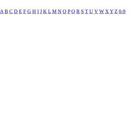
A
B
C
D
E
F
G
H
I
J
K
L
M
N
O
P
Q
R
S
T
U
V
W
X
Y
Z
0-9