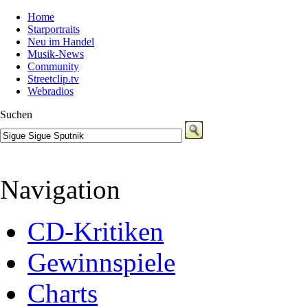
Home
Starportraits
Neu im Handel
Musik-News
Community
Streetclip.tv
Webradios
Suchen
Navigation
CD-Kritiken
Gewinnspiele
Charts