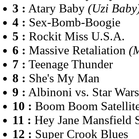
3 :
Atary Baby
(Uzi Baby
4 :
Sex-Bomb-Boogie
5 :
Rockit Miss U.S.A.
6 :
Massive Retaliation
(
7 :
Teenage Thunder
8 :
She's My Man
9 :
Albinoni vs. Star Wars,
10 :
Boom Boom Satellit
11 :
Hey Jane Mansfield S
12 :
Super Crook Blues