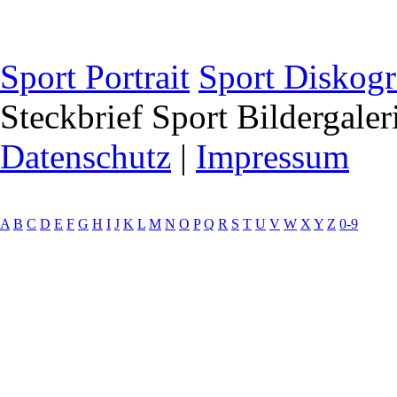
Sport Portrait
Sport Diskogr
Steckbrief
Sport Bildergaler
Datenschutz
|
Impressum
A
B
C
D
E
F
G
H
I
J
K
L
M
N
O
P
Q
R
S
T
U
V
W
X
Y
Z
0-9