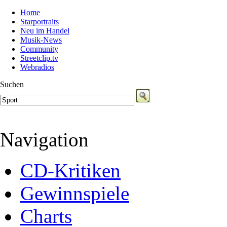
Home
Starportraits
Neu im Handel
Musik-News
Community
Streetclip.tv
Webradios
Suchen
Navigation
CD-Kritiken
Gewinnspiele
Charts