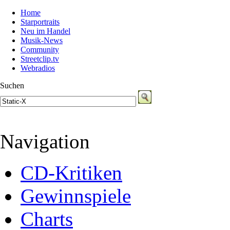
Home
Starportraits
Neu im Handel
Musik-News
Community
Streetclip.tv
Webradios
Suchen
Navigation
CD-Kritiken
Gewinnspiele
Charts