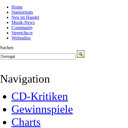
Home
Starportraits
Neu im Handel
Musik-News
Community
Streetclip.tv
Webradios
Suchen
Navigation
CD-Kritiken
Gewinnspiele
Charts