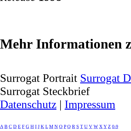
Mehr Informationen z
Surrogat Portrait
Surrogat D
Surrogat Steckbrief
Datenschutz
|
Impressum
A
B
C
D
E
F
G
H
I
J
K
L
M
N
O
P
Q
R
S
T
U
V
W
X
Y
Z
0-9