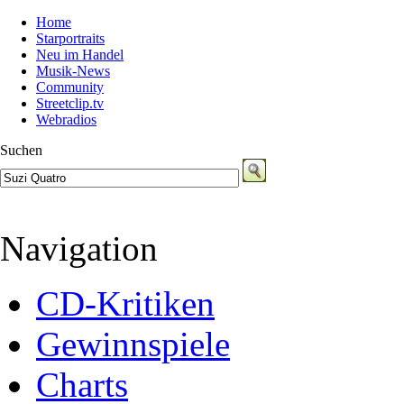
Home
Starportraits
Neu im Handel
Musik-News
Community
Streetclip.tv
Webradios
Suchen
Navigation
CD-Kritiken
Gewinnspiele
Charts