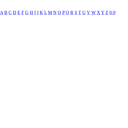
A
B
C
D
E
F
G
H
I
J
K
L
M
N
O
P
Q
R
S
T
U
V
W
X
Y
Z
0-9