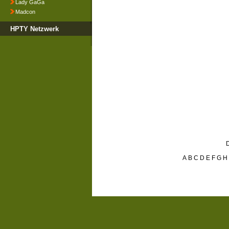
Lady GaGa
Madcon
HPTY Netzwerk
D
A
B
C
D
E
F
G
H