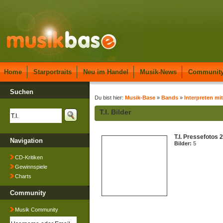
Home
Starportraits
Neu im Handel
Musik-News
Communit
Suchen
Du bist hier:
Musik-Base
»
Bands
»
Interpreten mit
T.I. Bilder
T.I. Pressefotos 
Navigation
Bilder:
5
CD-Kritiken
Gewinnspiele
Charts
Community
Musik Community