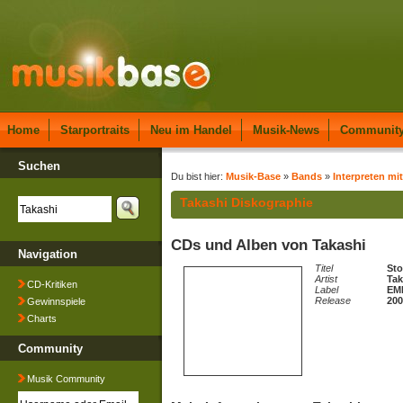
Home
Starportraits
Neu im Handel
Musik-News
Communit
Suchen
Du bist hier:
Musik-Base
»
Bands
»
Interpreten mit
Takashi Diskographie
CDs und Alben von Takashi
Navigation
Titel
St
Artist
Tak
CD-Kritiken
Label
EMI
Release
200
Gewinnspiele
Charts
Community
Musik Community