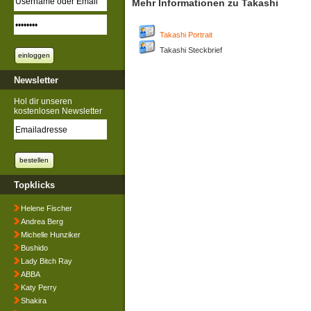
Mehr Informationen zu Takashi
Takashi Portrait
Takashi Steckbrief
Newsletter
Hol dir unseren
kostenlosen Newsletter
Topklicks
Helene Fischer
Andrea Berg
Michelle Hunziker
Bushido
Lady Bitch Ray
ABBA
Katy Perry
Shakira