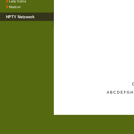
Lady GaGa
Madcon
HPTY Netzwerk
D
A
B
C
D
E
F
G
H